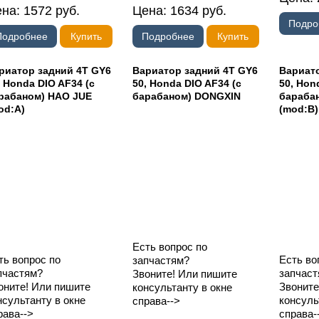
ена:
1572
руб.
Цена:
1634
руб.
Подро
Подробнее
Купить
Подробнее
Купить
риатор задний 4T GY6
Вариатор задний 4T GY6
Вариато
, Honda DIO AF34 (с
50, Honda DIO AF34 (с
50, Hon
рабаном) HAO JUE
барабаном) DONGXIN
бараба
od:A)
(mod:B)
Есть вопрос по
ть вопрос по
Есть во
запчастям?
пчастям?
запчаст
Звоните! Или пишите
оните! Или пишите
Звоните
консультанту в окне
нсультанту в окне
консуль
справа-->
рава-->
справа-