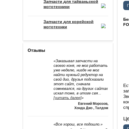
Запчасти для тайваньской
мототехники
Бе
Запчасти для корейской
F
мототехнки
Отзывы
«Заказывал запчасти на
своего коня, не мог работать
уже неделю, нигде не мог
найти нужный редуктор на
свой дио, друзья подсказали
этот сайт, сначала
Ес
сомневался, на других сайтах
за
искал тоже, в итоге свя
...
Зв
[читать далее]
»
ко
Евгений Морозов
,
сп
Хонда Дио , Талдом
Ц
«Все хорош, все подошло.»