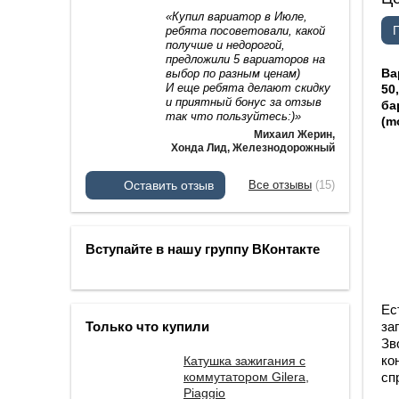
«Купил вариатор в Июле,
ребята посоветовали, какой
получше и недорогой,
предложили 5 вариаторов на
Ва
выбор по разным ценам)
И еще ребята делают скидку
50
и приятный бонус за отзыв
ба
так что пользуйтесь:)»
(m
Михаил Жерин
,
Хонда Лид, Железнодорожный
Оставить отзыв
Все отзывы
(15)
Вступайте в нашу группу ВКонтакте
Ес
Только что купили
за
Зв
ко
Катушка зажигания с
коммутатором Gilera,
сп
Piaggio