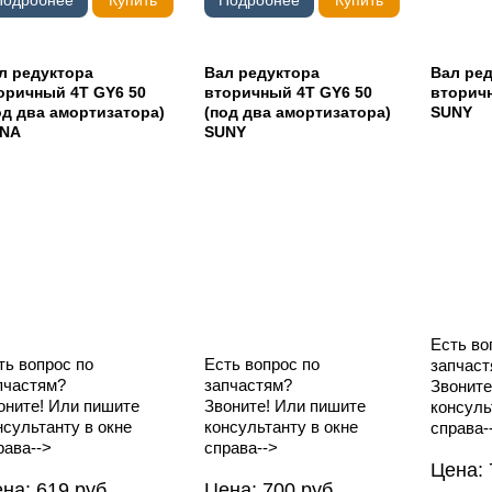
л редуктора
Вал редуктора
Вал ре
оричный 4T GY6 50
вторичный 4T GY6 50
вторич
од два амортизатора)
(под два амортизатора)
SUNY
NA
SUNY
Есть во
ть вопрос по
Есть вопрос по
запчаст
пчастям?
запчастям?
Звоните
оните! Или пишите
Звоните! Или пишите
консуль
нсультанту в окне
консультанту в окне
справа-
рава-->
справа-->
Цена:
ена:
619
руб.
Цена:
700
руб.