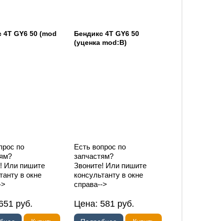
 4T GY6 50 (mod
Бендикс 4T GY6 50
(уценка mod:B)
прос по
Есть вопрос по
ям?
запчастям?
! Или пишите
Звоните! Или пишите
танту в окне
консультанту в окне
->
справа-->
651
руб.
Цена:
581
руб.