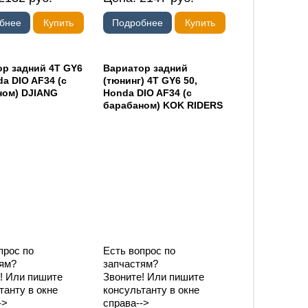
бнее
Купить
Подробнее
Купить
р задний 4T GY6
Вариатор задний
da DIO AF34 (с
(тюнинг) 4T GY6 50,
ном) DJIANG
Honda DIO AF34 (с
барабаном) KOK RIDERS
прос по
Есть вопрос по
ям?
запчастям?
! Или пишите
Звоните! Или пишите
танту в окне
консультанту в окне
->
справа-->