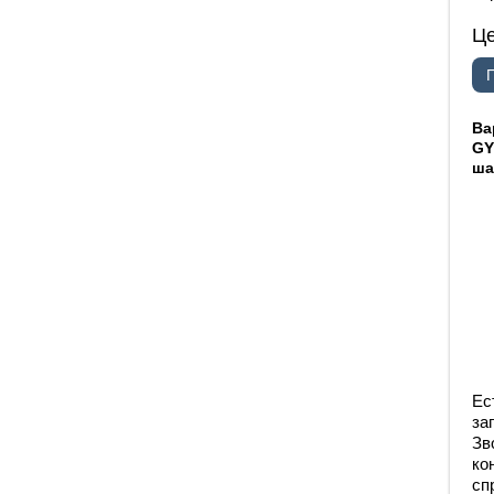
Ц
Ва
GY
ша
Ес
за
Зв
ко
сп