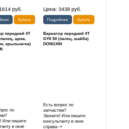
1614
руб.
Цена:
3438
руб.
бнее
Купить
Подробнее
Купить
ор передний 4T
Вариатор передний 4T
(палец, щека,
GY6 50 (палец, шайба)
к, крыльчатка)
DONGXIN
N
Есть вопрос по
прос по
запчастям?
ям?
Звоните! Или пишите
! Или пишите
консультанту в окне
танту в окне
справа-->