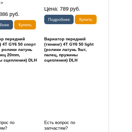
->
Цена:
789
руб.
886
руб.
Подробнее
Купить
бнее
Купить
ор передний
Вариатор передний
) 4T GY6 50 спорт
(тюнинг) 4T GY6 50 light
 ролики латунь
(ролики латунь 9шт,
лец 20mm,
палец, пружины
ы сцепления) DLH
сцепления) DLH
прос по
Есть вопрос по
ям?
запчастям?