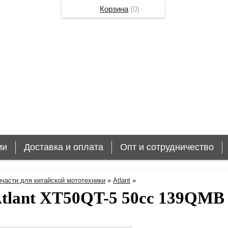
Корзина
(
0
)
ии
Доставка и оплата
Опт и сотрудничество
пчасти для китайской мототехники
»
Atlant
»
tlant XT50QT-5 50cc 139QMB 