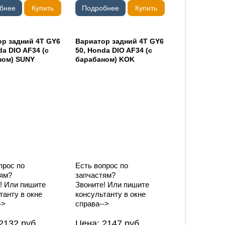
бнее
Купить
Подробнее
Купить
р задний 4T GY6
Вариатор задний 4T GY6
da DIO AF34 (с
50, Honda DIO AF34 (с
ном) SUNY
барабаном) KOK
прос по
Есть вопрос по
ям?
запчастям?
! Или пишите
Звоните! Или пишите
танту в окне
консультанту в окне
->
справа-->
2132
руб.
Цена:
2147
руб.