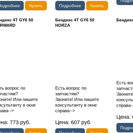
Подро
Подробнее
Купить
Подробнее
Купить
ндикс 4T GY6 50
Бендикс 4T GY6 50
Бендикс
ORWARD
HORZA
Есть во
ть вопрос по
Есть вопрос по
запчаст
пчастям?
запчастям?
Звоните
оните! Или пишите
Звоните! Или пишите
консуль
нсультанту в окне
консультанту в окне
справа-
рава-->
справа-->
Цена:
ена:
773
руб.
Цена:
607
руб.
Подро
Подробнее
Купить
Подробнее
Купить