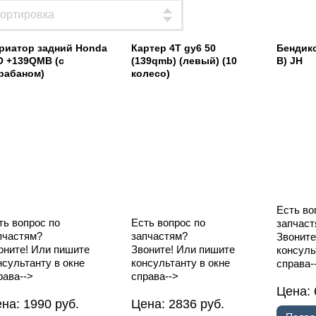
риатор задний Honda
Картер 4T gy6 50
Бендикс
O +139QMB (с
(139qmb) (левый) (10
B) JH
рабаном)
колесо)
Есть во
ть вопрос по
Есть вопрос по
запчаст
пчастям?
запчастям?
Звоните
оните! Или пишите
Звоните! Или пишите
консуль
нсультанту в окне
консультанту в окне
справа-
рава-->
справа-->
Цена:
ена:
1990
руб.
Цена:
2836
руб.