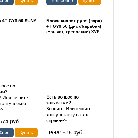
бнее
Купить
Подробнее
Купить
 4T GY6 50 SUNY
Блоки кнопок руля (пара)
4T GY6 50 (диск/барабан)
(+рычаг, крепление) XVP
прос по
ям?
Есть вопрос по
! Или пишите
запчастям?
танту в окне
Звоните! Или пишите
->
консультанту в окне
справа-->
674
руб.
Цена:
878
руб.
бнее
Купить