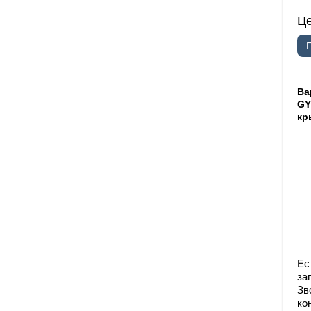
Ц
Ва
GY
кр
Ес
за
Зв
ко