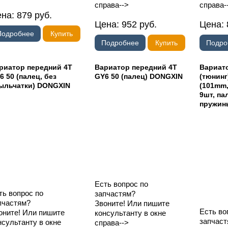
справа-->
справа-
ена:
879
руб.
Цена:
952
руб.
Цена:
Подробнее
Купить
Подробнее
Купить
Подро
риатор передний 4T
Вариатор передний 4T
Вариат
6 50 (палец, без
GY6 50 (палец) DONGXIN
(тюнинг
ыльчатки) DONGXIN
(101mm,
9шт, па
пружин
Есть вопрос по
ть вопрос по
запчастям?
пчастям?
Звоните! Или пишите
Есть во
оните! Или пишите
консультанту в окне
запчаст
нсультанту в окне
справа-->