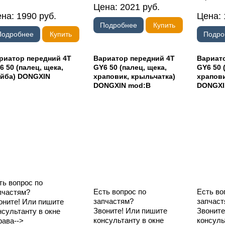
Цена:
2021
руб.
ена:
1990
руб.
Цена:
Подробнее
Купить
Подробнее
Купить
Подро
риатор передний 4T
Вариатор передний 4T
Вариат
6 50 (палец, щека,
GY6 50 (палец, щека,
GY6 50 
йба) DONGXIN
храповик, крыльчатка)
храпови
DONGXIN mod:B
DONGXI
ть вопрос по
Есть вопрос по
Есть во
пчастям?
запчастям?
запчаст
оните! Или пишите
Звоните! Или пишите
Звоните
нсультанту в окне
консультанту в окне
консуль
рава-->