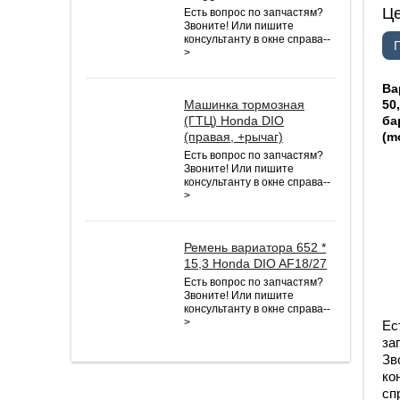
Ц
Есть вопрос по запчастям?
Звоните! Или пишите
консультанту в окне справа--
>
Ва
50
Машинка тормозная
ба
(ГТЦ) Honda DIO
(m
(правая, +рычаг)
Есть вопрос по запчастям?
Звоните! Или пишите
консультанту в окне справа--
>
Ремень вариатора 652 *
15,3 Honda DIO AF18/27
Есть вопрос по запчастям?
Звоните! Или пишите
консультанту в окне справа--
>
Ес
за
Зв
ко
сп