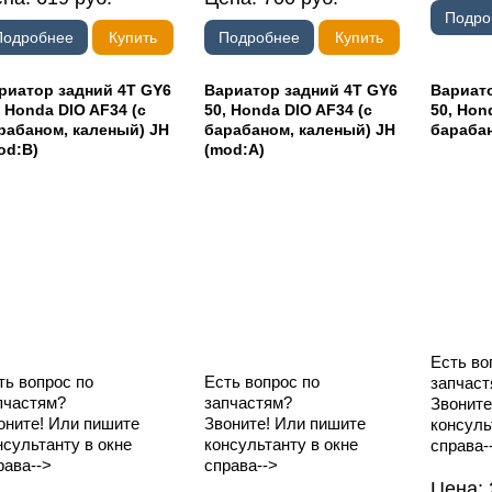
Подро
Подробнее
Купить
Подробнее
Купить
риатор задний 4T GY6
Вариатор задний 4T GY6
Вариато
, Honda DIO AF34 (с
50, Honda DIO AF34 (с
50, Hon
рабаном, каленый) JH
барабаном, каленый) JH
бараба
od:B)
(mod:A)
Есть во
ть вопрос по
Есть вопрос по
запчаст
пчастям?
запчастям?
Звоните
оните! Или пишите
Звоните! Или пишите
консуль
нсультанту в окне
консультанту в окне
справа-
рава-->
справа-->
Цена: