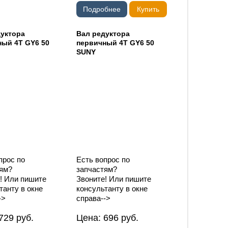
Подробнее
Купить
дуктора
Вал редуктора
ный 4T GY6 50
первичный 4T GY6 50
SUNY
прос по
Есть вопрос по
ям?
запчастям?
! Или пишите
Звоните! Или пишите
танту в окне
консультанту в окне
->
справа-->
729
руб.
Цена:
696
руб.