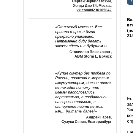
Сергей Чернилевский
,
Хонда Дио 34, Москва
vk.com/id236165042
Ва
вт
«Отличный магазин. Все
(п
пришло в срок и было
ZU
прекрасно упаковано.
Непременно буду делать
заказы здесь и в будущем !»
Станислав Пешехонов
,
ABM Storm L, Брянск
«Купил скутер без пробега по
России, привезли с мертвым
аккумулятором, долгое время
не находил потому что
клемы распологались
вертикально, а продавались
Ес
на горизонтальные, в
за
интернете найти не мог,
Зв
нач
...
[читать далее]
»
ко
Андрей Гарев
,
сп
Сузуки Сепия, Екатеринбург
Ц