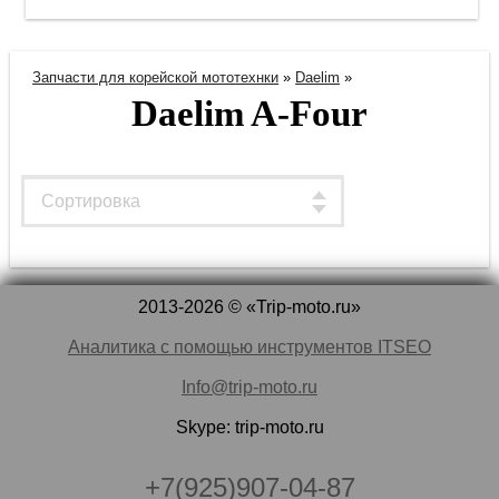
Запчасти для корейской мототехнки
»
Daelim
»
Daelim A-Four
2013-2026 © «Trip-moto.ru»
Аналитика с помощью инструментов ITSEO
Info@trip-moto.ru
Skype: trip-moto.ru
+7(925)907-04-87