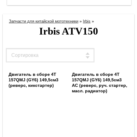
Запчасти для китайской мототехники
»
Irbis
»
Irbis ATV150
Двигатель в сборе 4Т
Двигатель в сборе 4Т
157QMJ (GY6) 149,5см3
157QMJ (GY6) 149,5см3
(реверс, кикстартер)
AC (реверс, руч. стартер,
масл. радиатор)