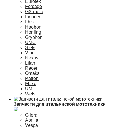
Eurotex
Forsage
GX-moto
Innocenti
Irbis
Haobon
Honling
Gryphon
UMC
Stels
Viper
Nexus
Lifan
Racer
Omaks
Patron
Maxx
UM
Wels
Запчасти для итальянской мототехники
Gilera
Aprilia
Vespa