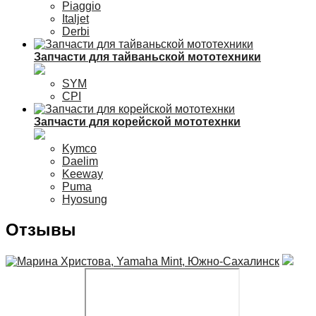
Piaggio
Italjet
Derbi
Запчасти для тайваньской мототехники
SYM
CPI
Запчасти для корейской мототехнки
Kymco
Daelim
Keeway
Puma
Hyosung
Отзывы