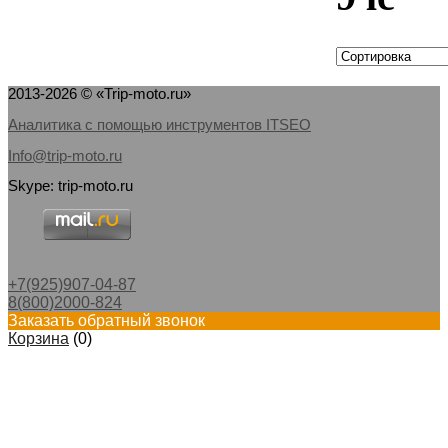
2013-2026 © «Trip-moto.ru»
Аналитика с помощью инструментов ITSEO
Info@trip-moto.ru
Skype: trip-moto.ru
+7(925)907-04-87
8(800)2000-824
Заказать обратный звонок
Корзина
(
0
)