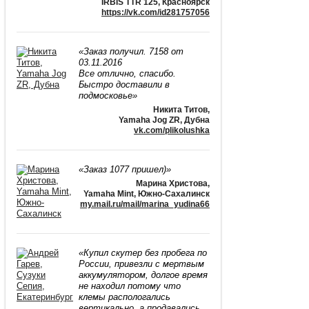
IRBIS TTR 125, Красноярск
https://vk.com/id281757056
«Заказ получил. 7158 от
03.11.2016
Все отлично, спасибо.
Быстро доставили в
подмосковье»
Никита Титов
,
Yamaha Jog ZR, Дубна
vk.com/plikolushka
«Заказ 1077 пришел)»
Марина Христова
,
Yamaha Mint, Южно-Сахалинск
my.mail.ru/mail/marina_yudina66
«Купил скутер без пробега по
России, привезли с мертвым
аккумулятором, долгое время
не находил потому что
клемы распологались
вертикально, а продавались