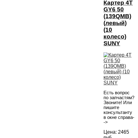
Картер 4T
GY6 50
(139QMB)
(левый)
(10
колесо)
SUNY
Есть вопрос
по запчастям?
Звоните! Или
пишите
консультанту
в окне справа-
->
Цена:
2465
руб.