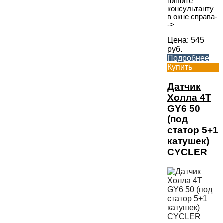
пишите
консультанту
в окне справа-
->
Цена:
545
руб.
Подробнее
Купить
Датчик
Холла 4T
GY6 50
(под
статор 5+1
катушек)
CYCLER