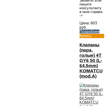
Звоните! Или
пишите
консультанту
в окне справа-
->
Цена:
603
руб.
Подробнее
Купить
Клапаны
(пара,
голые) 4T
GY6 50 (L-
64.5mm)
KOMATCU
(mod.A)