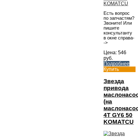
Есть вопрос
по запчастям?
Звоните! Или
пишите
консультанту
в окне справа-
->
Цена:
546
руб.
Подробнее
Купить
Звезда
привода
маслонасо
(на
маслонасос
4T GY6 50
KOMATCU