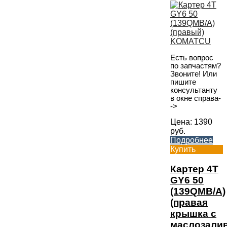
Есть вопрос
по запчастям?
Звоните! Или
пишите
консультанту
в окне справа-
->
Цена:
1390
руб.
Подробнее
Купить
Картер 4T
GY6 50
(139QMB/A)
(правая
крышка с
маслозали