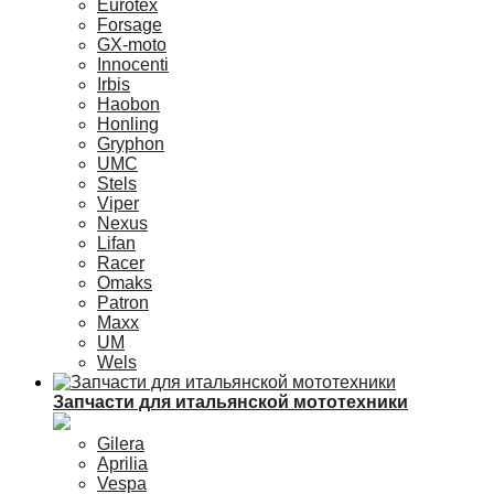
Eurotex
Forsage
GX-moto
Innocenti
Irbis
Haobon
Honling
Gryphon
UMC
Stels
Viper
Nexus
Lifan
Racer
Omaks
Patron
Maxx
UM
Wels
Запчасти для итальянской мототехники
Gilera
Aprilia
Vespa