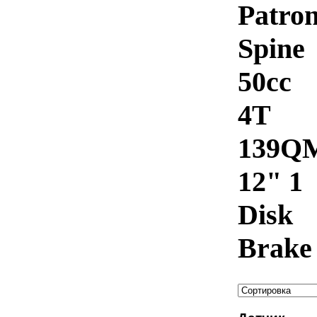
Patro
Spine
50cc
4T
139Q
12" 1
Disk
Brake