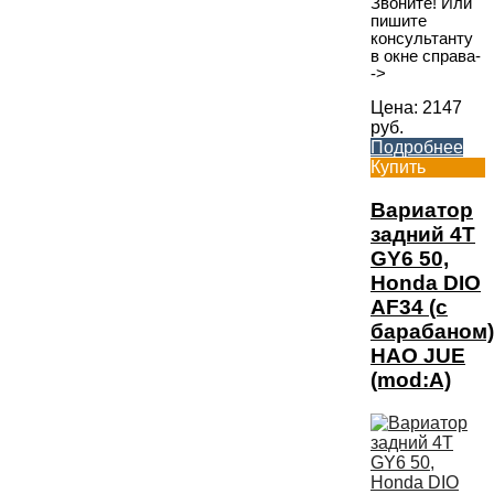
Звоните! Или
пишите
консультанту
в окне справа-
->
Цена:
2147
руб.
Подробнее
Купить
Вариатор
задний 4T
GY6 50,
Honda DIO
AF34 (с
барабаном)
HAO JUE
(mod:A)