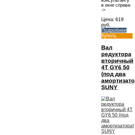
консультанту
в окне справа-
->
Цена:
619
руб.
Подробнее
Купить
Вал
редуктора
вторичный
4T GY6 50
(под два
амортизато
SUNY