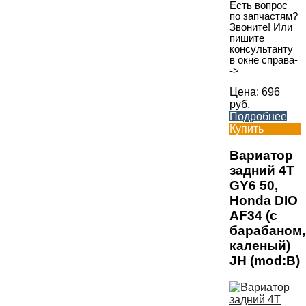
Есть вопрос
по запчастям?
Звоните! Или
пишите
консультанту
в окне справа-
->
Цена:
696
руб.
Подробнее
Купить
Вариатор
задний 4T
GY6 50,
Honda DIO
AF34 (с
барабаном,
каленый)
JH (mod:B)