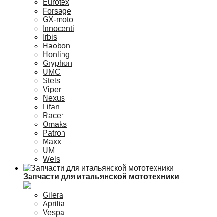
Eurotex
Forsage
GX-moto
Innocenti
Irbis
Haobon
Honling
Gryphon
UMC
Stels
Viper
Nexus
Lifan
Racer
Omaks
Patron
Maxx
UM
Wels
Запчасти для итальянской мототехники
Gilera
Aprilia
Vespa