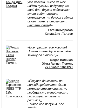
уже неделю, нигде не мог
найти нужный редуктор на
свой дио, друзья подсказали
этот сайт, сначала
сомневался, на других сайтах
искал тоже, в итоге свя
...
[читать далее]
»
Евгений Морозов
,
Хонда Дио , Талдом
«Все пришло, все хорошо)
Потом что-нибудь еще себе
закажу со скидкой:)»
Федор Вольнов
,
Gilera Runner, Тюмень
vk.com/id153601225
«Покупал двигатель по
полной предоплате, было
немного страшновато, но
пообщался с менеджером и
посмотрел отзывы и
решился))
Сейчас все получил, все
окей)»