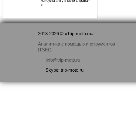
консультанту в окне справа--
>
2013-2026 © «Trip-moto.ru»
Аналитика с помощью инструментов
ITSEO
Info@trip-moto.ru
Skype: trip-moto.ru