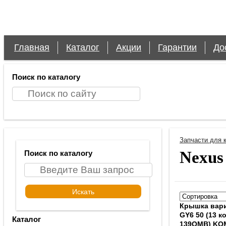
Главная
Каталог
Акции
Гарантии
До
Поиск по каталогу
Запчасти для 
Nexus
Поиск по каталогу
Крышка вари
GY6 50 (13 к
Каталог
139QMB) KO