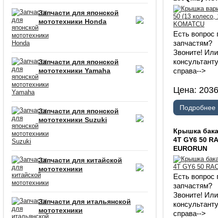
Запчасти для японской
мототехники Honda
Есть вопрос 
запчастям?
Звоните! Ил
консультанту
Запчасти для японской
мототехники Yamaha
справа-->
Цена:
203
Подробнее
Запчасти для японской
мототехники Suzuki
Крышка бака
4T GY6 50 R
EURORUN
Запчасти для китайской
мототехники
Есть вопрос 
запчастям?
Звоните! Ил
Запчасти для итальянской
консультанту
мототехники
справа-->