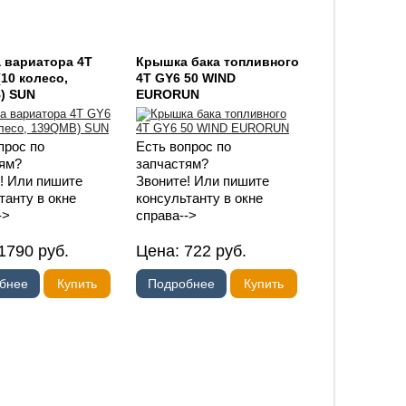
 вариатора 4T
Крышка бака топливного
(10 колесо,
4T GY6 50 WIND
) SUN
EURORUN
прос по
Есть вопрос по
ям?
запчастям?
! Или пишите
Звоните! Или пишите
танту в окне
консультанту в окне
->
справа-->
1790
руб.
Цена:
722
руб.
бнее
Купить
Подробнее
Купить