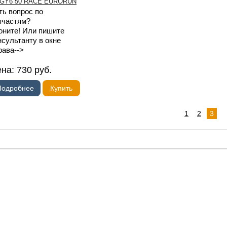
ть вопрос по
пчастям?
оните! Или пишите
нсультанту в окне
рава-->
ена:
730
руб.
Подробнее
Купить
1
2
3