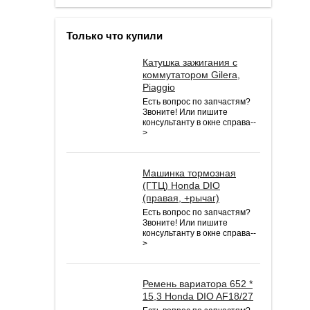
Только что купили
Катушка зажигания с
коммутатором Gilera,
Piaggio
Есть вопрос по запчастям?
Звоните! Или пишите
консультанту в окне справа--
>
Машинка тормозная
(ГТЦ) Honda DIO
(правая, +рычаг)
Есть вопрос по запчастям?
Звоните! Или пишите
консультанту в окне справа--
>
Ремень вариатора 652 *
15,3 Honda DIO AF18/27