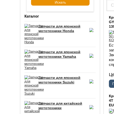
Каталог
Кр
GY
Запчасти для японской
13
мототехники Honda
Ес
за
Запчасти для японской
Зв
мототехники Yamaha
ко
сп
Ц
Запчасти для японской
мототехники Suzuki
Кр
4T
Запчасти для китайской
EU
мототехники