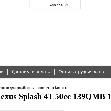
Корзина
(
0
)
ии
Доставка и оплата
Опт и сотрудничество
пчасти для китайской мототехники
»
Nexus
»
exus Splash 4T 50cc 139QMB 1