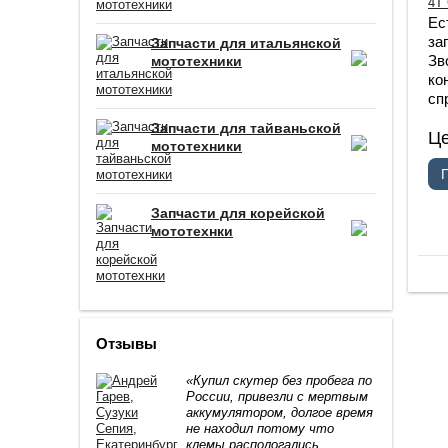
Ес
за
Запчасти для итальянской
Зв
мототехники
ко
сп
Запчасти для тайваньской
Ц
мототехники
Запчасти для корейской
мототехнки
Отзывы
«Купил скутер без пробега по
России, привезли с мертвым
аккумулятором, долгое время
не находил потому что
клемы распологались