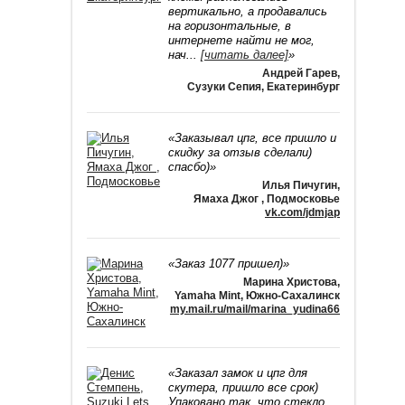
вертикально, а продавались
на горизонтальные, в
интернете найти не мог,
нач
...
[читать далее]
»
Андрей Гарев
,
Сузуки Сепия, Екатеринбург
«Заказывал цпг, все пришло и
скидку за отзыв сделали)
спасбо)»
Илья Пичугин
,
Ямаха Джог , Подмосковье
vk.com/jdmjap
«Заказ 1077 пришел)»
Марина Христова
,
Yamaha Mint, Южно-Сахалинск
my.mail.ru/mail/marina_yudina66
«Заказал замок и цпг для
скутера, пришло все срок)
Упаковано так, что стекло