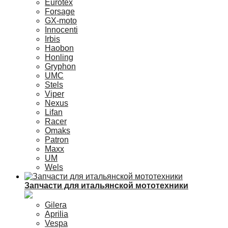
Eurotex
Forsage
GX-moto
Innocenti
Irbis
Haobon
Honling
Gryphon
UMC
Stels
Viper
Nexus
Lifan
Racer
Omaks
Patron
Maxx
UM
Wels
Запчасти для итальянской мототехники
Gilera
Aprilia
Vespa