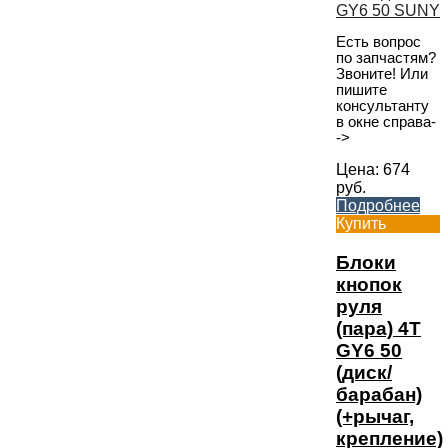
Есть вопрос
по запчастям?
Звоните! Или
пишите
консультанту
в окне справа-
->
Цена:
674
руб.
Подробнее
Купить
Блоки
кнопок
руля
(пара) 4T
GY6 50
(диск/
барабан)
(+рычаг,
крепление)