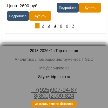
Цена:
2690
руб.
Подробнее
Купить
Подробнее
Купить
1
2
3
4
5
6
7
2013-2026 © «Trip-moto.ru»
Аналитика с помощью инструментов ITSEO
Info@trip-moto.ru
Skype: trip-moto.ru
+7(925)907-04-87
8(800)2000-824
Заказать обратный звонок