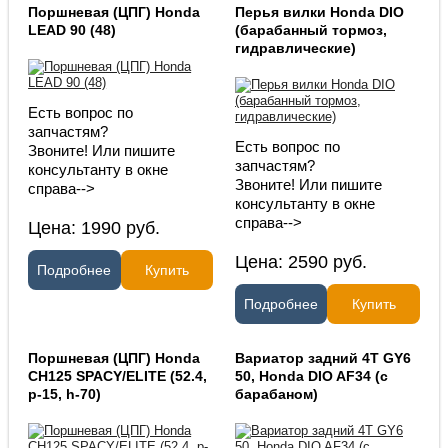
Поршневая (ЦПГ) Honda
Перья вилки Honda DIO
LEAD 90 (48)
(барабанный тормоз,
гидравлические)
Есть вопрос по
запчастям?
Есть вопрос по
Звоните! Или пишите
запчастям?
консультанту в окне
Звоните! Или пишите
справа-->
консультанту в окне
справа-->
Цена:
1990
руб.
Цена:
2590
руб.
Подробнее
Купить
Подробнее
Купить
Поршневая (ЦПГ) Honda
Вариатор задний 4T GY6
CH125 SPACY/ELITE (52.4,
50, Honda DIO AF34 (с
p-15, h-70)
барабаном)