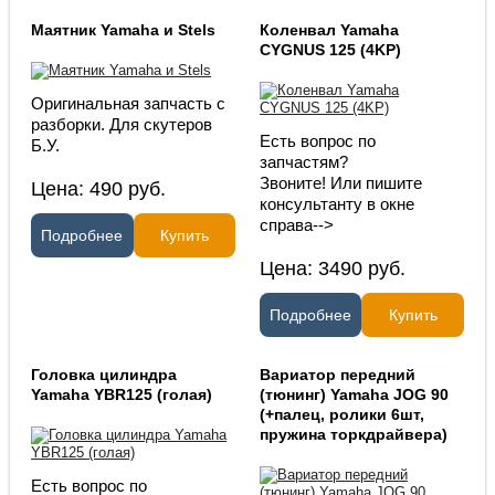
Маятник Yamaha и Stels
Коленвал Yamaha
CYGNUS 125 (4KP)
Оригинальная запчасть с
разборки. Для скутеров
Есть вопрос по
Б.У.
запчастям?
Звоните! Или пишите
Цена:
490
руб.
консультанту в окне
справа-->
Подробнее
Купить
Цена:
3490
руб.
Подробнее
Купить
Головка цилиндра
Вариатор передний
Yamaha YBR125 (голая)
(тюнинг) Yamaha JOG 90
(+палец, ролики 6шт,
пружина торкдрайвера)
Есть вопрос по