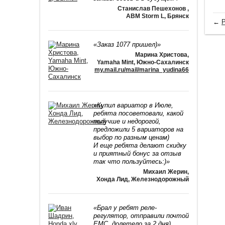
Станислав Пешехонов
,
ABM Storm L, Брянск
←
Р
«Заказ 1077 пришел)»
Марина Христова
,
Yamaha Mint, Южно-Сахалинск
my.mail.ru/mail/marina_yudina66
«Купил вариатор в Июле,
ребята посоветовали, какой
получше и недорогой,
предложили 5 вариаторов на
выбор по разным ценам)
И еще ребята делают скидку
и приятный бонус за отзыв
так что пользуйтесь:)»
Михаил Жерин
,
Хонда Лид, Железнодорожный
«Брал у ребят реле-
регулятор, отправили почтой
ЕМС, долетело за 2 дня)