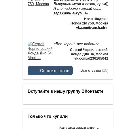
Выручили меня в сезон, прям))
А то надоело каждый день
заряжать аккум :)»
Иван Шадрин
,
Honda xlv 750, Москва
vk.com/ivanshadrin
«Все хорош, все подошло.»
Сергей Чернилевский
,
Хонда Дио 34, Москва
vk.com/id236165042
Оставить отзыв
Все отзывы
(15)
Вступайте в нашу группу ВКонтакте
Только что купили
Катушка зажигания с