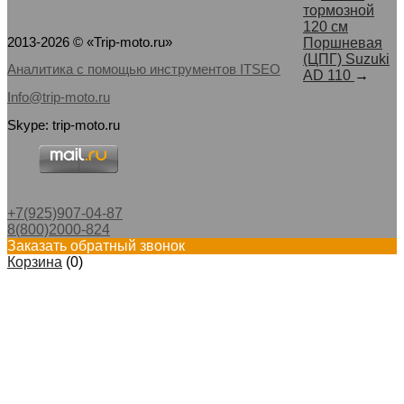
тормозной
120 см
2013-2026 © «Trip-moto.ru»
Поршневая
(ЦПГ) Suzuki
Аналитика с помощью инструментов ITSEO
AD 110
→
Info@trip-moto.ru
Skype: trip-moto.ru
+7(925)907-04-87
8(800)2000-824
Заказать обратный звонок
Корзина
(
0
)