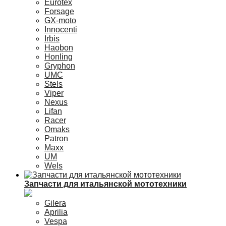
Eurotex
Forsage
GX-moto
Innocenti
Irbis
Haobon
Honling
Gryphon
UMC
Stels
Viper
Nexus
Lifan
Racer
Omaks
Patron
Maxx
UM
Wels
Запчасти для итальянской мототехники
Gilera
Aprilia
Vespa