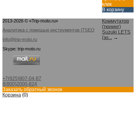
клик
В корзину
2013-2026 © «Trip-moto.ru»
Коммутатор
(тюнинг)
Аналитика с помощью инструментов ITSEO
Suzuki LETS
(зо...
→
Info@trip-moto.ru
Skype: trip-moto.ru
+7(925)907-04-87
8(800)2000-824
Заказать обратный звонок
Корзина
(
0
)