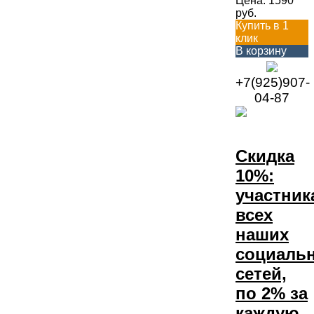
Цена:
1590
руб.
Купить в 1
клик
В корзину
+7(925)907-
04-87
Скидка
10%:
участник
всех
наших
социаль
сетей,
по 2% за
каждую