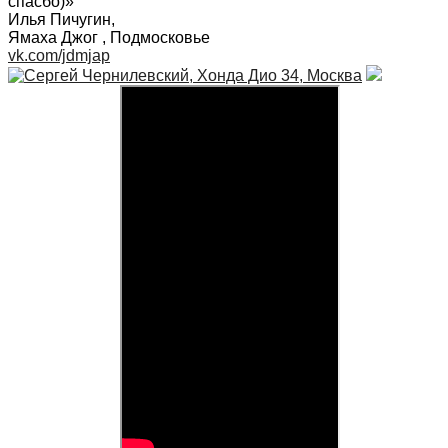
спасбо)»
Илья Пичугин
,
Ямаха Джог , Подмосковье
vk.com/jdmjap