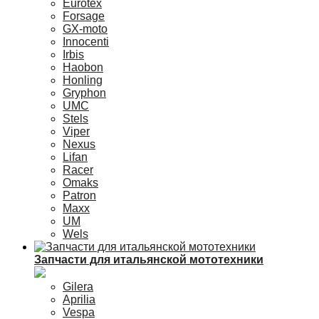
Eurotex
Forsage
GX-moto
Innocenti
Irbis
Haobon
Honling
Gryphon
UMC
Stels
Viper
Nexus
Lifan
Racer
Omaks
Patron
Maxx
UM
Wels
Запчасти для итальянской мототехники
Gilera
Aprilia
Vespa