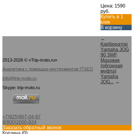
Цена:
1590
руб.
Купить в 1
клик
В корзину
←
Карбюратор
Yamaha JOG
90 3WF
2013-2026 © «Trip-moto.ru»
Маховик
(обгонная
Аналитика с помощью инструментов ITSEO
муфта)
Yamaha
Info@trip-moto.ru
JOG...
→
Skype: trip-moto.ru
+7(925)907-04-87
8(800)2000-824
Заказать обратный звонок
Корзина
(
0
)