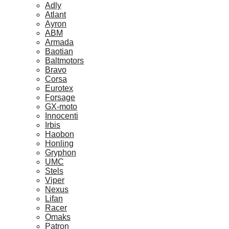
Adly
Atlant
Ayron
ABM
Armada
Baotian
Baltmotors
Bravo
Corsa
Eurotex
Forsage
GX-moto
Innocenti
Irbis
Haobon
Honling
Gryphon
UMC
Stels
Viper
Nexus
Lifan
Racer
Omaks
Patron