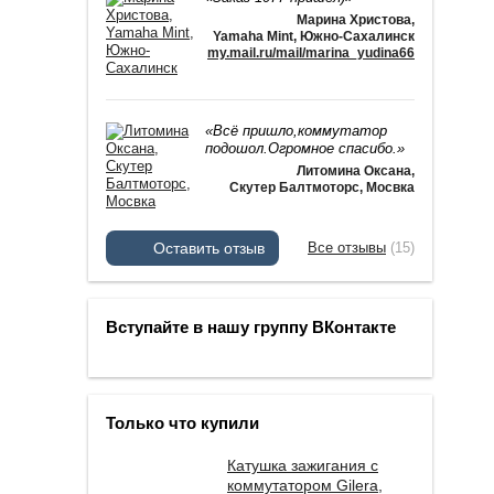
Марина Христова
,
Yamaha Mint, Южно-Сахалинск
my.mail.ru/mail/marina_yudina66
«Всё пришло,коммутатор
подошол.Огромное спасибо.»
Литомина Оксана
,
Скутер Балтмоторс, Мосвка
Оставить отзыв
Все отзывы
(15)
Вступайте в нашу группу ВКонтакте
Только что купили
Катушка зажигания с
коммутатором Gilera,