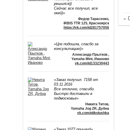
решился))
Сейчас все получил, все
окей)»
←
П
Федор Тарасенко
,
IRBIS TTR 125, Красноярск
https://vk.com/id281757056
«Цпг подошла, спасбо за
консультацию)»
Александр Прытков
,
Yamaha Mint, Иваново
vk.com/id133230443
«Заказ получил. 7158 от
03.11.2016
Все отлично, спасибо.
Быстро доставили в
подмосковье»
Никита Титов
,
Yamaha Jog ZR, Дубна
vk.com/plikolushka
«Заказ 1077 пришел)»