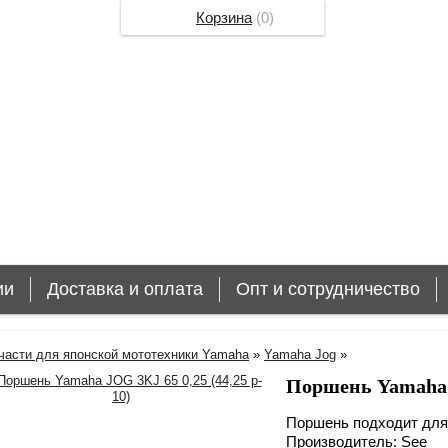
Корзина
(
0
)
ии
Доставка и оплата
Опт и сотрудничество
части для японской мототехники Yamaha
»
Yamaha Jog
»
Поршень Yamaha J
Поршень подходит для 
Производитель: See