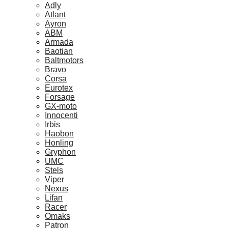
Adly
Atlant
Ayron
ABM
Armada
Baotian
Baltmotors
Bravo
Corsa
Eurotex
Forsage
GX-moto
Innocenti
Irbis
Haobon
Honling
Gryphon
UMC
Stels
Viper
Nexus
Lifan
Racer
Omaks
Patron