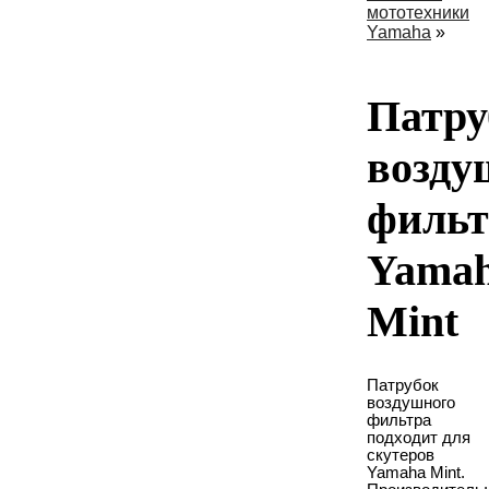
мототехники
Yamaha
»
Патру
возду
фильт
Yama
Mint
Патрубок
воздушного
фильтра
подходит для
скутеров
Yamaha Mint.