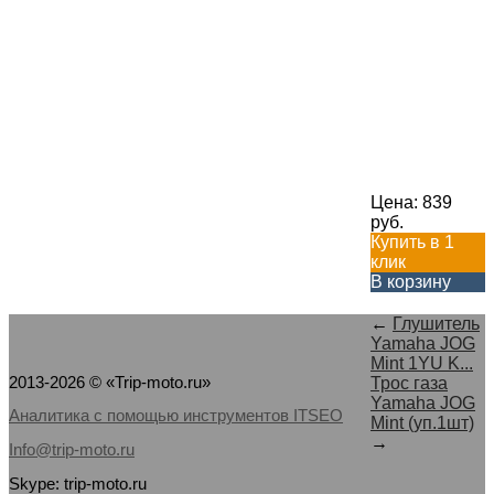
Цена:
839
руб.
Купить в 1
клик
В корзину
←
Глушитель
Yamaha JOG
Mint 1YU K...
2013-2026 © «Trip-moto.ru»
Трос газа
Yamaha JOG
Аналитика с помощью инструментов ITSEO
Mint (уп.1шт)
→
Info@trip-moto.ru
Skype: trip-moto.ru